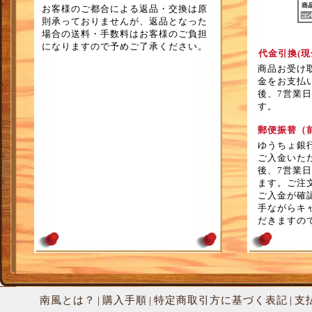
お客様のご都合による返品・交換は原
則承っておりませんが、返品となった
場合の送料・手数料はお客様のご負担
になりますので予めご了承ください。
代金引換(現
商品お受け
金をお支払
後、7営業
す。
郵便振替（
ゆうちょ銀
ご入金いた
後、7営業
ます。ご注
ご入金が確
手ながらキ
だきますの
南風とは？
購入手順
特定商取引方に基づく表記
支