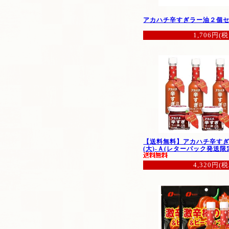
アカハチ辛すぎラー油２個
1,706円(税
【送料無料】アカハチ辛す
(大)-Ａ(レターパック発送限
4,320円(税