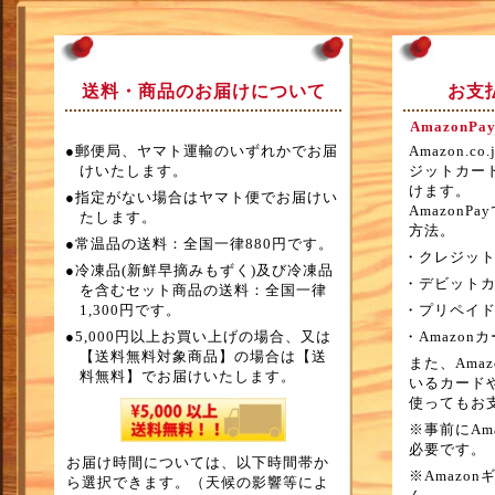
送料・商品のお届けについて
お支
AmazonPa
●郵便局、ヤマト運輸のいずれかでお届
Amazon.
けいたします。
ジットカー
けます。
●指定がない場合はヤマト便でお届けい
Amazon
たします。
方法。
●常温品の送料：全国一律880円です。
・クレジッ
●冷凍品(新鮮早摘みもずく)及び冷凍品
・デビット
を含むセット商品の送料：全国一律
1,300円です。
・プリペイ
●5,000円以上お買い上げの場合、又は
・Amazon
【送料無料対象商品】の場合は【送
また、Ama
料無料】でお届けいたします。
いるカードや
使ってもお
※事前にAma
必要です。
お届け時間については、以下時間帯か
※Amazo
ら選択できます。（天候の影響等によ