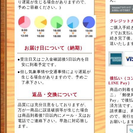
ん。
り遅延が生じる場合がありますので、
予めご容赦ください。)
クレジット
ご購入手続
ドでお支払
続き完了後
送いたしま
お届け日について（納期）
●受注日又はご入金確認後5日以内を目
安に到着予定です。
●但し気象事情や交通事情により遅延が
生じる場合がありますので、予めご
後払い（コ
了承下さい。
LINE Pay）
商品の到着
返品・交換について
ニ」「郵便局
Pay」で後
品質には充分注意をしておりますが、
済方法です
万が一商品に誤送破損等が生じた場合
請求書は、
は商品到着後7日以内にメール・又はお
ので、発行
電話でご連絡下さい。早急に対応致し
お願いしま
ます。