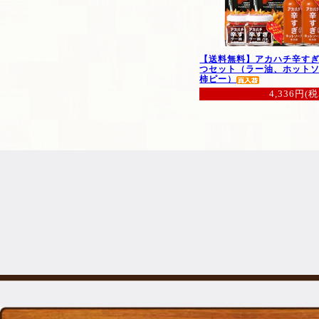
【送料無料】アカハチ辛す
つセット（ラー油、ホット
柿ピー）
4,336円(税