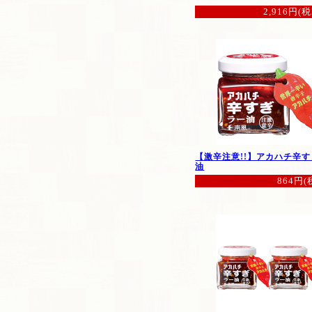
2,916円(税
【激辛注意!!】アカハチ辛
油
864円(