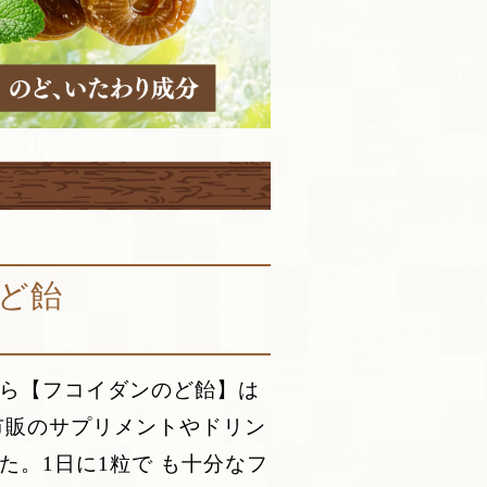
ど飴
ら【フコイダンのど飴】は
。市販のサプリメントやドリン
。1日に1粒で も十分なフ