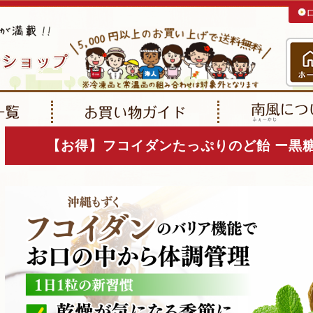
【お得】フコイダンたっぷりのど飴 ー黒糖ミ