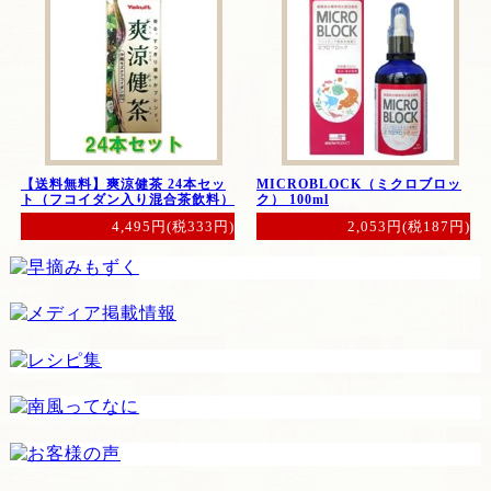
【送料無料】爽涼健茶 24本セッ
MICROBLOCK（ミクロブロッ
ト（フコイダン入り混合茶飲料）
ク） 100ml
4,495円(税333円)
2,053円(税187円)