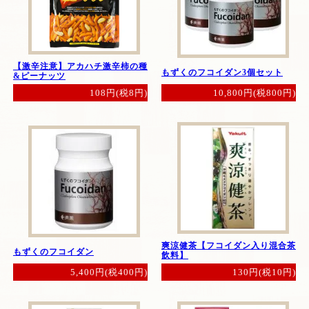
【激辛注意】アカハチ激辛柿の種
もずくのフコイダン3個セット
&ピーナッツ
10,800円(税800円)
108円(税8円)
爽涼健茶【フコイダン入り混合茶
もずくのフコイダン
飲料】
5,400円(税400円)
130円(税10円)