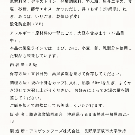
原材料名：デキストリン、発酵調味料、でん粉、魚介エキス、食
塩、砂糖、酵母エキス、かつおだし、具（もずく(沖縄県)、ね
ぎ、みつば、いりごま、乾燥ゆず皮）
酸化防止剤（V.E）
アレルギー：原材料の一部にごま、大豆を含みます（27品目
中）。
本品の製造ラインでは、えび、かに、小麦、卵、乳製分を使用し
た製品も製造しています。
内 容 量：8.8g
保存方法：直射日光、高温多湿を避けて保存してください。
調理方法：袋の中身をカップに入れ、熱湯160mlを注ぎ、よくか
き混ぜてお召し上がりください。 お好みによってお湯の量を調
整してください。
ご飯を加えて雑炊にしても美味しくいただけます。
販 売 者：勝連漁業協同組合 沖縄県うるま市勝連平敷屋3821-
18
製 造 所：アスザックフーズ株式会社 長野県須坂市大字米持