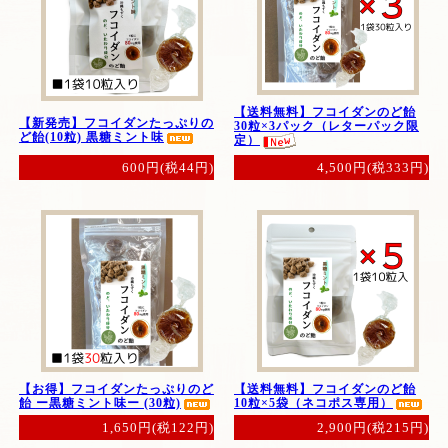
【送料無料】フコイダンのど飴
【新発売】フコイダンたっぷりの
30粒×3パック（レターパック限
ど飴(10粒) 黒糖ミント味
定）
600円(税44円)
4,500円(税333円)
【お得】フコイダンたっぷりのど
【送料無料】フコイダンのど飴
飴 ー黒糖ミント味ー (30粒)
10粒×5袋（ネコポス専用）
1,650円(税122円)
2,900円(税215円)