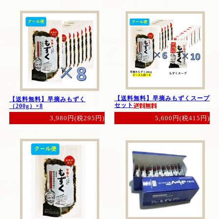
【送料無料】早摘みもずくスープ
【送料無料】早摘みもずく
セット
（200g）×8
5,600円(税415円)
3,980円(税295円)