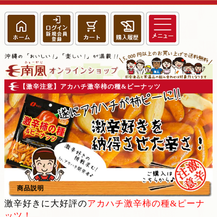
【激辛注意】アカハチ激辛柿の種&ピーナッツ
商品説明
激辛好きに大好評の
アカハチ激辛柿の種&ピーナ
ッツ！