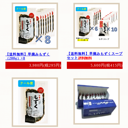
【送料無料】早摘みもずくスープ
【送料無料】早摘みもずく
セット
（200g）×8
5,600円(税415円)
3,980円(税295円)