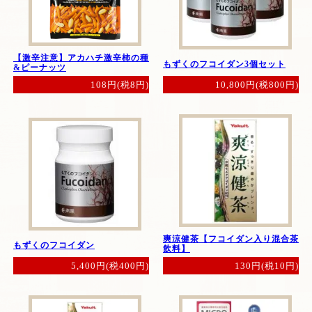
【激辛注意】アカハチ激辛柿の種
もずくのフコイダン3個セット
&ピーナッツ
10,800円(税800円)
108円(税8円)
爽涼健茶【フコイダン入り混合茶
もずくのフコイダン
飲料】
5,400円(税400円)
130円(税10円)