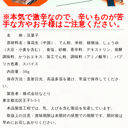
※本気で激辛なので、辛いものが苦
手な方やお子様はご注意ください。
名 称：豆菓子
原材料名：落花生（中国）、でん粉、米粉、植物油、しょうゆ
（大豆・小麦を含む）、食塩、砂糖、香辛料、デキストリン、発酵
調味料、かつおエキス、加工でん粉、調味料（アミノ酸等）、パプ
リカ色素、スパイス
内容量：50g
保存方法：直射日光、高温多湿を避け、常温で保存してくださ
い。
製造者：株式会社なとり
東京都北区王子5-5-1
本品製造工程では、乳、えびを含む製品を生産しています。
取扱上の注意：賞味期限は未開封の状態での期限です。開封後は
早めにお召しあがりください。