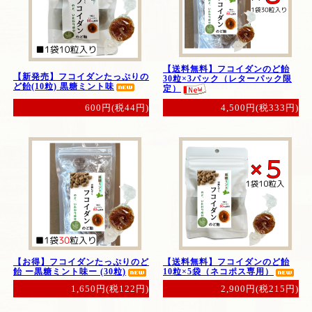
【送料無料】フコイダンのど飴
【新発売】フコイダンたっぷりの
30粒×3パック（レターパック限
ど飴(10粒) 黒糖ミント味
定）
600円(税44円)
4,500円(税333円)
【お得】フコイダンたっぷりのど
【送料無料】フコイダンのど飴
飴 ー黒糖ミント味ー (30粒)
10粒×5袋（ネコポス専用）
1,650円(税122円)
2,900円(税215円)