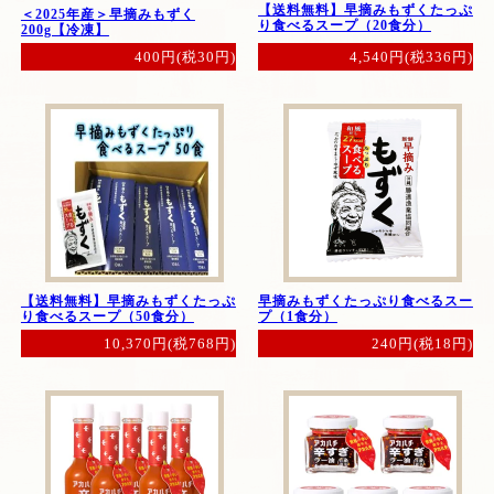
【送料無料】早摘みもずくたっぷ
＜2025年産＞早摘みもずく
り食べるスープ（20食分）
200g【冷凍】
4,540円(税336円)
400円(税30円)
【送料無料】早摘みもずくたっぷ
早摘みもずくたっぷり食べるスー
り食べるスープ（50食分）
プ（1食分）
10,370円(税768円)
240円(税18円)